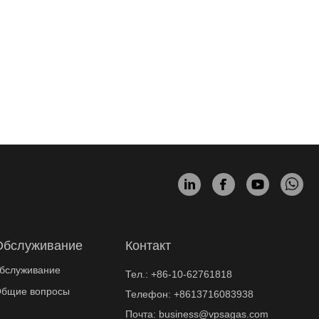
Обслуживание
Контакт
бслуживание
Тел.:
+86-10-62761818
бщие вопросы
Телефон:
+8613716083938
Почта:
business@vpsagas.com